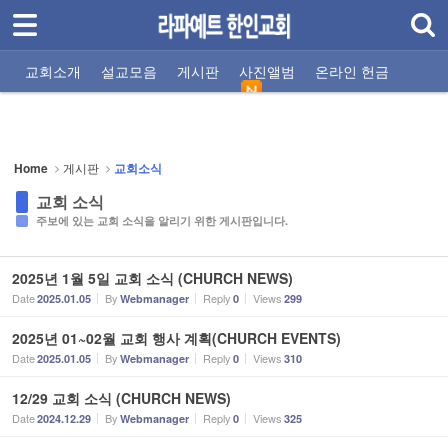
로그인
회원가입
Sketchbook5, 스케치북5
교회소개
교회소개
설교모음
게시판
사진앨범
온라인 헌금
설교모음
교회비전
주일설교
교회소식
교회사진
모임 시간안내
기타 설교
선교지소식
자유게시판
섬기는 사람들
찬양팀
주소/연락처
말씀 나눔터
게시판
Home
게시판
교회소식
Sketchbook5, 스케치북5
- 교회소식
교회 소식
주보에 있는 교회 소식을 알리기 위한 게시판입니다.
- 선교지소식
- 자유게시판
2025년 1월 5일 교회 소식 (CHURCH NEWS)
Date
By
Reply
Views
2025.01.05
Webmanager
0
299
- 찬양팀
2025년 01~02월 교회 행사 계획(CHURCH EVENTS)
- 말씀 나눔터
Date
By
Reply
Views
2025.01.05
Webmanager
0
310
- 기도 나눔터
12/29 교회 소식 (CHURCH NEWS)
Date
By
Reply
Views
2024.12.29
Webmanager
0
325
사진앨범