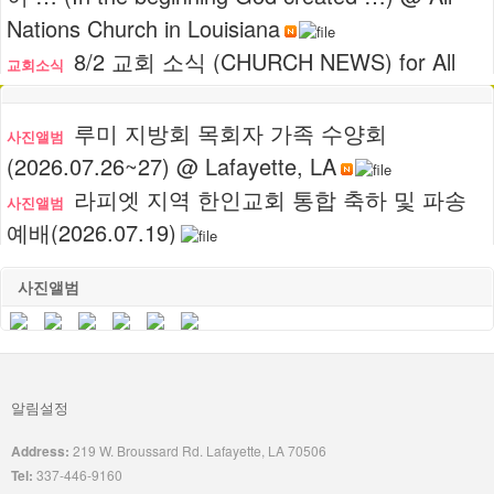
Nations Church in Louisiana
8/2 교회 소식 (CHURCH NEWS) for All
교회소식
Nations Church in Louisiana
08~09월 교회 행사 계획 (CHURCH
루미 지방회 목회자 가족 수양회
교회소식
사진앨범
EVENTS) for All Nations Church in Louisiana
(2026.07.26~27) @ Lafayette, LA
7/19 이임사 (Farewell Address) - 이해원
라피엣 지역 한인교회 통합 축하 및 파송
주일설교
사진앨범
목사(Rev. Haewon Lee)
예배(2026.07.19)
7/19 이임사 (Farewell Address) - 이해원
Worship @ Arleen's New House(집들이)
주일설교
사진앨범
사진앨범
목사(Rev. Haewon Lee)
(2026.07.18)
루미 지방회 목회자 가족 수양회(2026.07.26~27) @ Lafayette, LA
라피엣 지역 한인교회 통합 축하 및 파송 예배(2026.07.19)
Worship @ Arleen's New House(집들이) (2026.07.18)
Praise Team and Last Bible Study on Friday(2026.07.17)
곽순자 자매 팔순 및 김영진성도&김홍동집사 송별(2026.07.05&06.28)
YWAM-Tyler, JAMA, MOM 토요기도모임(2026.06.20)
Praise Team and Last Bible Study on
사진앨범
h
곽
Friday(2026.07.17)
t
순
t
자
곽순자 자매 팔순 및 김영진성도&김홍동
사진앨범
p
자
알림설정
집사 송별(2026.07.05&06.28)
s
매
:
팔
Address:
219 W. Broussard Rd. Lafayette, LA 70506
/
순
Tel:
337-446-9160
/
(