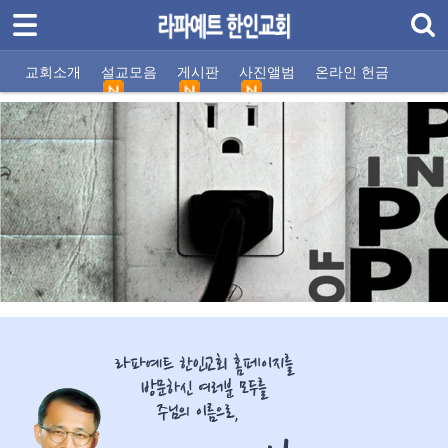
로그인
회원가입
교회소개
교회소개
설교모음
게시판
사진앨범
온라인 헌금
설교모음
교회비전
주일설교
교회소식
교회사진
모임 시간안내
기타 설교
선교지소식
자유게시판
섬기는 사람들
찬양팀
주소/연락처
말씀 나눔터
게시판
사진앨범
온라인 헌금