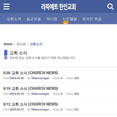
로그인
회원가입
Sketchbook5, 스케치북5
교회소개
교회소개
설교모음
게시판
사진앨범
온라인 헌금
설교모음
교회비전
주일설교
교회소식
교회사진
모임 시간안내
기타 설교
선교지소식
자유게시판
섬기는 사람들
찬양팀
주소/연락처
말씀 나눔터
게시판
Home
게시판
교회소식
Sketchbook5, 스케치북5
- 교회소식
교회 소식
주보에 있는 교회 소식을 알리기 위한 게시판입니다.
- 선교지소식
- 자유게시판
5/26 교회 소식 (CHURCH NEWS)
Date
By
Reply
Views
2024.05.26
Webmanager
0
330
- 찬양팀
5/19 ​​​​​​​교회 소식 (CHURCH NEWS)
- 말씀 나눔터
Date
By
Reply
Views
2024.05.19
Webmanager
0
364
- 기도 나눔터
5/12 교회 소식 (CHURCH NEWS)
Date
By
Reply
Views
2024.05.12
Webmanager
0
331
사진앨범