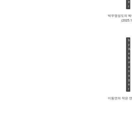
e
r
2
0
박우영성도의 짜
2
(2025.1
5
/
1
1
/
b
2
y
0
W
e
b
m
a
n
a
g
e
r
이동연의 작은 연주