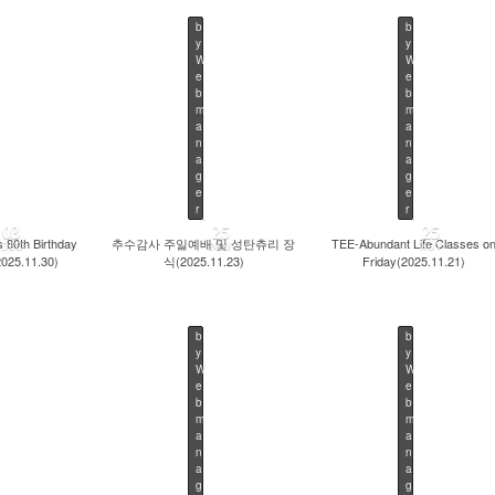
b
b
y
y
W
W
e
e
b
b
382
699
572
m
m
a
a
n
n
a
a
g
g
e
e
r
r
03
25
25
's 80th Birthday
추수감사 주일예배 및 성탄츄리 장
TEE-Abundant Life Classes o
DEC
NOV
NOV
2025.11.30)
식(2025.11.23)
Friday(2025.11.21)
b
b
y
y
W
W
e
e
b
b
559
660
553
m
m
a
a
n
n
a
a
g
g