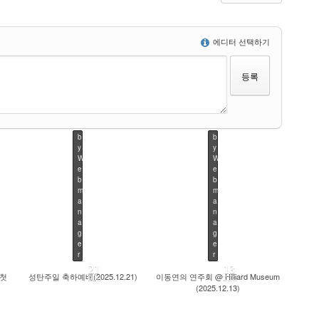
에디터 선택하기
b
b
y
y
W
W
e
e
b
b
m
m
a
a
n
n
a
a
g
g
e
e
r
r
21
13
 첫
성탄주일 축하예배(2025.12.21)
이동연의 연주회 @ Hilliard Museum
DEC
DEC
(2025.12.13)