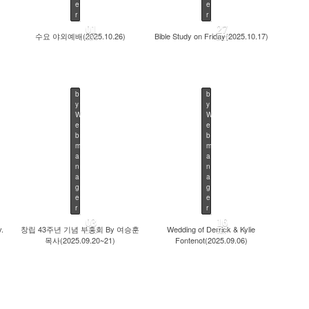
e
e
r
r
01
27
수요 야외예배(2025.10.26)
Bible Study on Friday(2025.10.17)
NOV
OCT
b
b
y
y
W
W
e
e
b
b
445
487
m
m
a
a
n
n
a
a
g
g
e
e
r
r
03
16
.
창립 43주년 기념 부흥회 By 여승훈
Wedding of Derrick & Kylie
OCT
SEP
목사(2025.09.20~21)
Fontenot(2025.09.06)