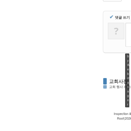
✔
댓글 쓰기
?
b
y
W
e
b
m
교회사진
a
교회 행사 사진
n
a
g
e
r
Inspection &
Roof(2026