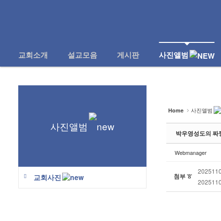
로그인
회원가입
교회소개
설교모음
교회소개
전체보기
설교모음
교회소개
설교모음
게시판
사진앨범
게시판
사진앨범
사진앨범
Home
- 교회사진
사진앨범
박우영성도의 짜짱면
온라인 헌금
Webmanager
2025110
첨부
'
'
교회사진
8
2025110