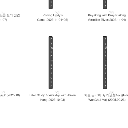
e
e
r
r
20
20
20
짱면 요리 섬김
Visiting Lindy's
Kayaking with Prayer along
NOV
NOV
NOV
1.07)
Camp(2025.11.04~05)
Vermilion River(2025.11.04)
b
b
y
y
W
W
e
e
by
Webmanager
b
b
Views
500
480
439
m
m
a
a
n
n
a
a
g
g
e
e
r
r
27
27
03
회(2025.10)
Bible Study & Worship with JiWon
화요 음악회 By 마원철목사(Rev
OCT
OCT
OCT
Kang(2025.10.03)
WonChul Ma) (2025.09.23)