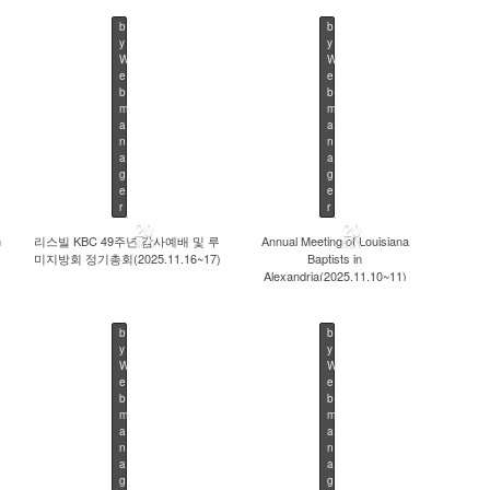
b
b
y
y
W
W
e
e
b
b
642
603
m
m
a
a
n
n
a
a
g
g
e
e
r
r
20
20
n
리스빌 KBC 49주년 감사예배 및 루
Annual Meeting of Louisiana
NOV
NOV
미지방회 정기총회(2025.11.16~17)
Baptists in
Alexandria(2025.11.10~11)
b
b
y
y
W
W
e
e
b
b
566
537
m
m
a
a
n
n
a
a
g
g