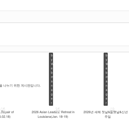
b
b
y
y
W
W
e
e
b
b
m
m
a
a
을 나누기 위한 게시판입니다.
n
n
a
a
g
g
e
e
r
r
05
25
03
 Repair of
2026 Asian Leaders’ Retreat in
2026년 새해 첫날&둘쨋날&신년
MAR
JAN
JAN
.02.18)
Louisiana(Jan. 18-19)
주일