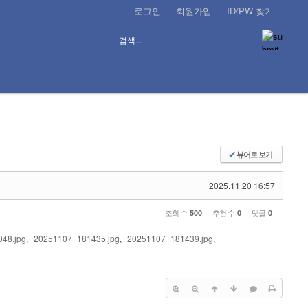
로그인
회원가입
ID/PW 찾기
뷰어로 보기
✔
2025.11.20 16:57
조회 수
추천 수
댓글
500
0
0
48.jpg
,
20251107_181435.jpg
,
20251107_181439.jpg
,